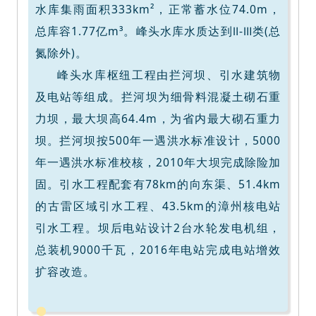
水库集雨面积333km²，正常蓄水位74.0m，
总库容1.77亿m³。峰头水库水质达到Ⅱ-Ⅲ类(总
氮除外)。
峰头水库枢纽工程由拦河坝、引水建筑物
及电站等组成。拦河坝为细骨料混凝土砌石重
力坝，最大坝高64.4m，为省内最大砌石重力
坝。拦河坝按500年一遇洪水标准设计，5000
年一遇洪水标准校核，2010年大坝完成除险加
固。引水工程配套有78km的向东渠、51.4km
的古雷区域引水工程、43.5km的漳州核电站
引水工程。坝后电站设计2台水轮发电机组，
总装机9000千瓦，2016年电站完成电站增效
扩容改造。