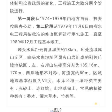
体制和投资政策的变化，工程施工大致分两个阶
段进行。
第一阶段
从1974~1979年由地方自营、投资
按民办公助，
第二阶段
从1979年11月6日由省水
电工程局按批准的修改概算进行承包施工，直至
1989年12月工程基本竣工。
峰头水库距云霄县城关约18km。所处流域属
山丘区，峰头水库坝址区属火山岩组成的剥蚀丘
陵地貌区，左、右岸山头标高分别为185.16m、
170m，两
岸地形不对称，河流宽约60m。区域
地震基本烈度为Ⅶ度
。水库区域土壤种类主要
有：赤砂土、赤红壤、山地草甸土。常
见的植被
种类有：乔木、灌木草木、竹类等。